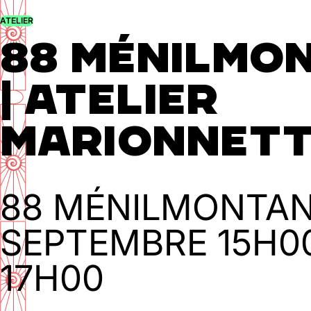
ATELIER
88 MÉNILMO
Mentions légales
Politique de confidentialité
Cookies
| ATELIER
MARIONNET
Halle aux Oliviers🍴
88 MÉNILMONTA
Jeu, Ven, Sam : 19h00 - 01h00
Dim : 11h30 - 16h00
SEPTEMBRE
15H0
Lun, Mar, Mer : Fermé
17H00
Voir la carte
Réserver une table