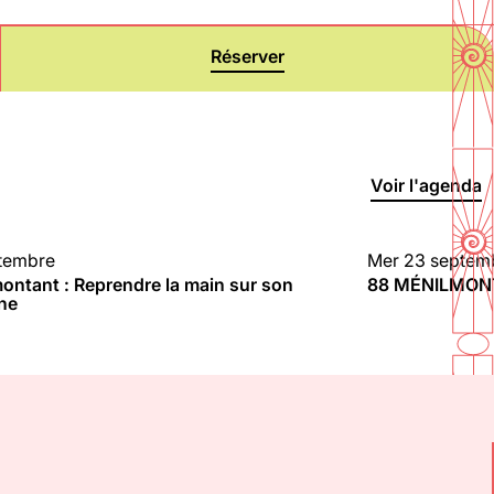
Réserver
En savoir plus
Voir l'agenda
tembre
Mer 23 septem
ATELIER
ontant : Reprendre la main sur son
88 MÉNILMONT
ne