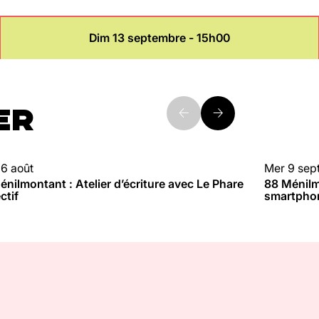
Dim 13 septembre - 15h00
ER
16 août
Mer 9 sep
 MÉNILMONTANT
ATELIER
nilmontant : Atelier d’écriture avec Le Phare
88 Ménilm
ctif
smartpho