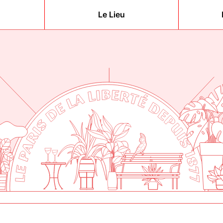
Le Lieu
berté
877