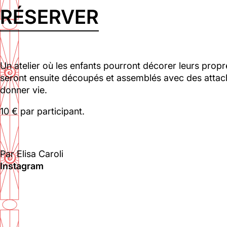
RÉSERVER
Le Toit
Un atelier où les enfants pourront décorer leurs propr
Lun, Mar, Mer, Jeu, Ven : 17h - 00h00
seront ensuite découpés et assemblés avec des attach
Sam, Dim : 15h00 - 00h00
donner vie.
Voir la carte
10 € par participant.
01 46 36 07 07
Par Elisa Caroli
Instagram
88 Ménilmontant
Mer, Jeu : 17h - 22h00
Ven : 17h - 23h00