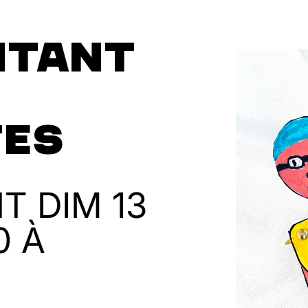
NTANT
TES
NT
DIM 13
0 À