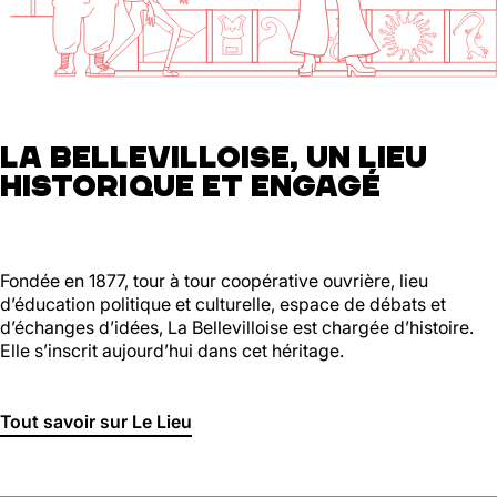
01 46 36 07 07
En savoir plus
88
Ménilmontant
LA BELLEVILLOISE, UN LIEU
HISTORIQUE ET ENGAGÉ
Mer, Jeu : 17h - 22h00
Ven : 17h - 23h00
Sam : 15h00 - 23h00
Dim : 15h00 - 22h00
Lun, Mar : Fermé
Fondée en 1877, tour à tour coopérative ouvrière, lieu
d’éducation politique et culturelle, espace de débats et
Du Mercredi au Dimanche
d’échanges d’idées, La Bellevilloise est chargée d’histoire.
Nous suivre
Elle s’inscrit aujourd’hui dans cet héritage.
En savoir plus
Tout savoir sur Le Lieu