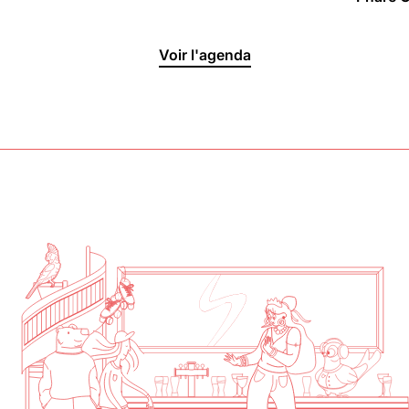
Halle aux
Voir l'agenda
Oliviers🍴
Jeu, Ven, Sam : 19h00 - 01h00
Dim : 11h30 - 16h00
Lun, Mar, Mer : Fermé
Voir la carte
Réserver une table
En savoir plus
Le Toit
Lun, Mar, Mer, Jeu, Ven : 17h -
00h00
Sam, Dim : 15h00 - 00h00
Voir la carte