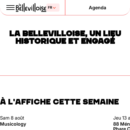
Agenda
Le Paris
LA BELLEVILLOISE, UN LIEU
de la liberté
HISTORIQUE ET ENGAGÉ
depuis 1877
À L'AFFICHE CETTE SEMAINE
Mentions légales
Politique de confidentialité
Cookies
CLUBBING
88 MÉN
Sam 8 août
Jeu 13 
Musicology
88 Méni
Phare C