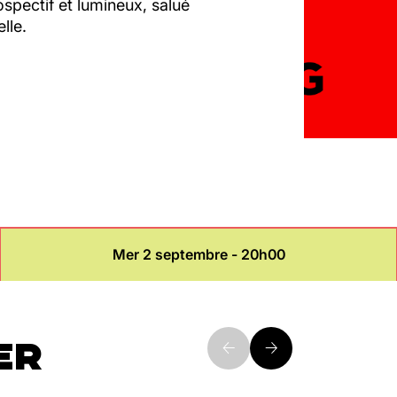
ospectif et lumineux, salué
lle.
Mer 2 septembre - 20h00
ER