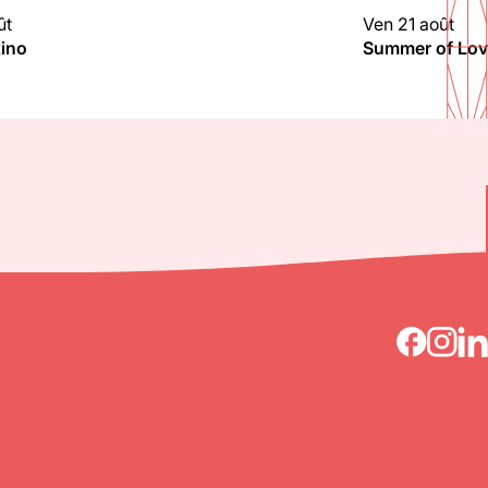
ût
Ven 21 août
G
CLUBBING
tino
Summer of Love