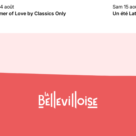
4 août
Sam 15 ao
UBBING
CLUBBIN
er of Love by Classics Only
Un été La