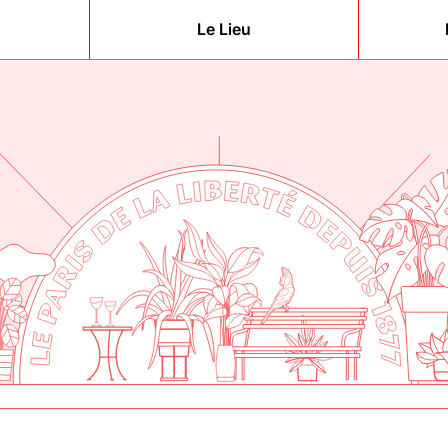
Le Lieu
berté
877