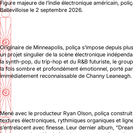
Figure majeure de l’indie électronique américain, poli
Bellevilloise le 2 septembre 2026.
Le Toit
Lun, Mar, Mer, Jeu, Ven : 17h - 00h00
Originaire de Minneapolis, poliça s’impose depuis pl
Sam, Dim : 15h00 - 00h00
un projet singulier de la scène électronique indépenda
la synth-pop, du trip-hop et du R&B futuriste, le gro
Voir la carte
la fois sombre et profondément émotionnel, porté par
01 46 36 07 07
immédiatement reconnaissable de Channy Leaneagh.
88 Ménilmontant
Mené avec le producteur Ryan Olson, poliça construi
textures électroniques, rythmiques organiques et lig
Mer, Jeu : 17h - 22h00
s’entrelacent avec finesse. Leur dernier album, “Dre
Ven : 17h - 23h00