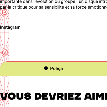
importante dans l’évolution du groupe : un disque intr
Sam : 15h00 - 23h00
par la critique pour sa sensibilité et sa force émotionne
Dim : 15h00 - 22h00
Lun, Mar : Fermé
Du Mercredi au Dimanche
Instagram
Nous suivre
Poliça
VOUS DEVRIEZ AIM