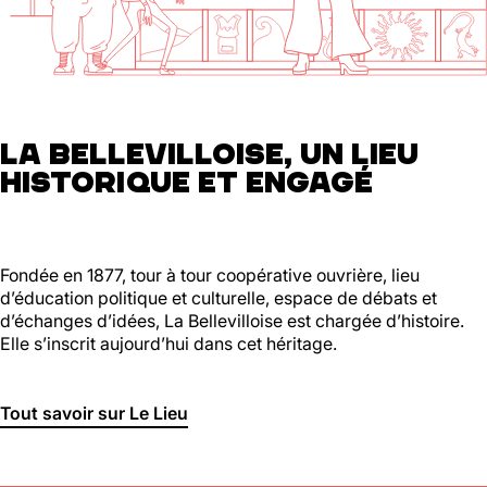
01 46 36 07 07
En savoir plus
88
Ménilmontant
LA BELLEVILLOISE, UN LIEU
HISTORIQUE ET ENGAGÉ
Mer, Jeu : 17h - 22h00
Ven : 17h - 23h00
Sam : 15h00 - 23h00
Dim : 15h00 - 22h00
Lun, Mar : Fermé
Fondée en 1877, tour à tour coopérative ouvrière, lieu
d’éducation politique et culturelle, espace de débats et
Du Mercredi au Dimanche
d’échanges d’idées, La Bellevilloise est chargée d’histoire.
Nous suivre
Elle s’inscrit aujourd’hui dans cet héritage.
En savoir plus
Tout savoir sur Le Lieu