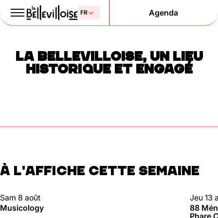
Agenda
Le Paris
LA BELLEVILLOISE, UN LIEU
de la liberté
HISTORIQUE ET ENGAGÉ
depuis 1877
À L'AFFICHE CETTE SEMAINE
Mentions légales
Politique de confidentialité
Cookies
CLUBBING
88 MÉN
Sam 8 août
Jeu 13 
Musicology
88 Méni
Phare C