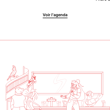
Halle aux
Voir l'agenda
Oliviers🍴
Jeu, Ven, Sam : 19h00 - 01h00
Dim : 11h30 - 16h00
Lun, Mar, Mer : Fermé
Voir la carte
Réserver une table
En savoir plus
Le Toit
Lun, Mar, Mer, Jeu, Ven : 17h -
00h00
Sam, Dim : 15h00 - 00h00
Voir la carte