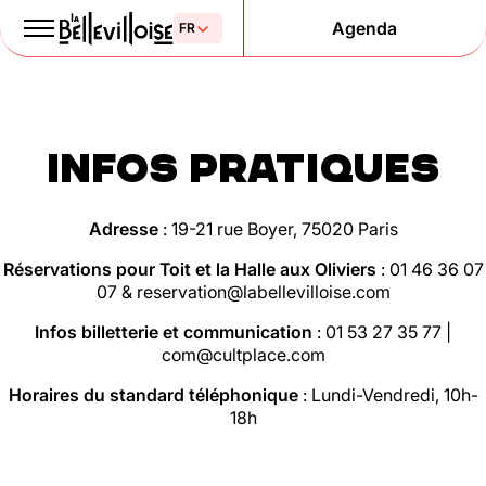
Agenda
Le Paris
de la liberté
Infos pratiques
depuis 1877
Adresse
:
19-21 rue Boyer, 75020 Paris
Réservations pour Toit et la Halle aux Oliviers
:
01 46 36 07
07
&
reservation@labellevilloise.com
Infos billetterie et communication
: 01 53 27 35 77 |
com@cultplace.com
Horaires du standard téléphonique
: Lundi-Vendredi, 10h-
18h
Mentions légales
Politique de confidentialité
Cookies