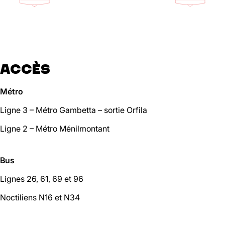
01 46 36 07 07
En savoir plus
88
Ménilmontant
ACCÈS
Métro
Mer, Jeu : 17h - 22h00
Ven : 17h - 23h00
Ligne 3 – Métro Gambetta – sortie Orfila
Sam : 15h00 - 23h00
Dim : 15h00 - 22h00
Lun, Mar : Fermé
Ligne 2 – Métro Ménilmontant
Du Mercredi au Dimanche
Nous suivre
Bus
En savoir plus
Lignes 26, 61, 69 et 96
Noctiliens N16 et N34