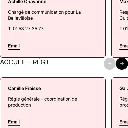
Achille Chavanne
Max
Chargé de communication pour La
Res
Bellevilloise
Cul
T. 01 53 27 35 77
T.01
Email
Ema
ACCUEIL - RÉGIE
Camille Fraisse
Gar
Régie générale – coordination de
Régi
production
pro
Email
Ema