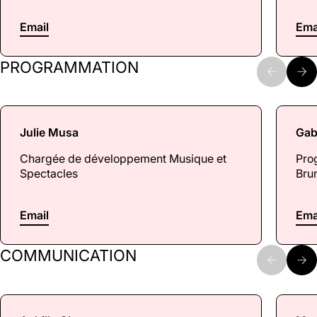
Email
Ema
PROGRAMMATION
Julie Musa
Gabr
Chargée de développement Musique et
Pro
Spectacles
Bru
Email
Ema
COMMUNICATION