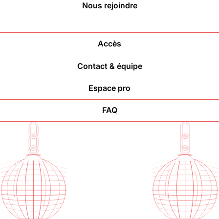
Nous rejoindre
Halle aux
Oliviers🍴
Accès
Jeu, Ven, Sam : 19h00 - 01h00
Contact & équipe
Dim : 11h30 - 16h00
Lun, Mar, Mer : Fermé
Espace pro
Voir la carte
Réserver une table
FAQ
En savoir plus
Le Toit
Lun, Mar, Mer, Jeu, Ven : 17h -
00h00
Sam, Dim : 15h00 - 00h00
Voir la carte