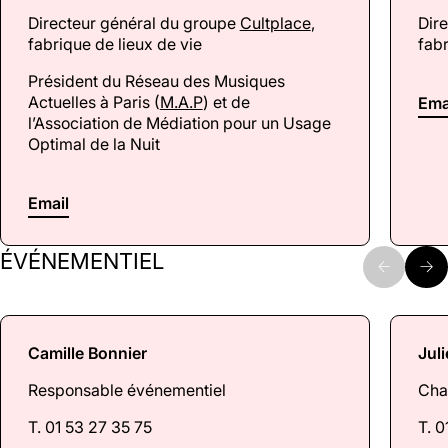
Directeur général du groupe
Cultplace
,
Dir
fabrique de lieux de vie
fabr
Président du Réseau des Musiques
Actuelles à Paris (
M.A.P
) et de
Ema
l’Association de Médiation pour un Usage
Optimal de la Nuit
Email
ÉVÉNEMENTIEL
Camille Bonnier
Jul
Responsable événementiel
Cha
T. 01 53 27 35 75
T. 0