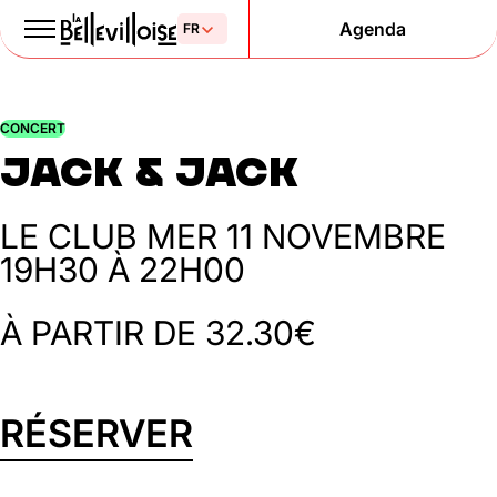
Agenda
Le Paris
CONCERT
de la liberté
Jack & Jack
depuis 1877
LE CLUB
MER 11 NOVEMBRE
19H30 À 22H00
À PARTIR DE 32.30€
RÉSERVER
Mentions légales
Politique de confidentialité
Cookies