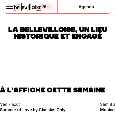
Agenda
Le Paris
LA BELLEVILLOISE, UN LIEU
de la liberté
HISTORIQUE ET ENGAGÉ
depuis 1877
À L'AFFICHE CETTE SEMAINE
Mentions légales
Politique de confidentialité
Cookies
CLUBBING
CLUBBI
Ven 7 août
Sam 8 
Summer of Love by Classics Only
Musico