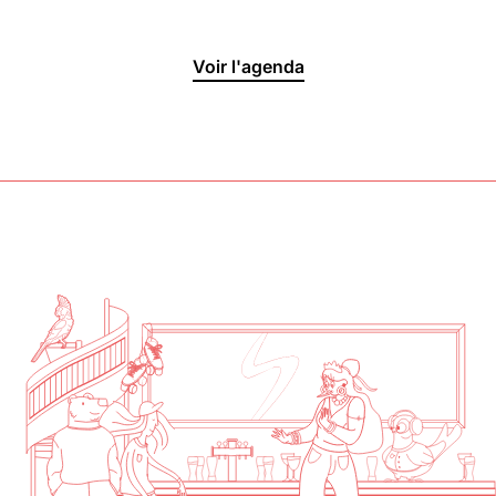
Halle aux
Voir l'agenda
Oliviers🍴
Jeu, Ven, Sam : 19h00 - 01h00
Dim : 11h30 - 16h00
Lun, Mar, Mer : Fermé
Voir la carte
Réserver une table
En savoir plus
Le Toit
Lun, Mar, Mer, Jeu, Ven : 17h -
00h00
Sam, Dim : 15h00 - 00h00
Voir la carte