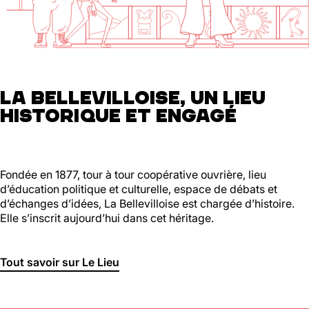
01 46 36 07 07
En savoir plus
88
Ménilmontant
LA BELLEVILLOISE, UN LIEU
HISTORIQUE ET ENGAGÉ
Mer, Jeu : 17h - 22h00
Ven : 17h - 23h00
Sam : 15h00 - 23h00
Dim : 15h00 - 22h00
Lun, Mar : Fermé
Fondée en 1877, tour à tour coopérative ouvrière, lieu
d’éducation politique et culturelle, espace de débats et
Du Mercredi au Dimanche
d’échanges d’idées, La Bellevilloise est chargée d’histoire.
Nous suivre
Elle s’inscrit aujourd’hui dans cet héritage.
En savoir plus
Tout savoir sur Le Lieu