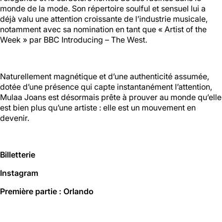
01 46 36 07 07
monde de la mode. Son répertoire soulful et sensuel lui a
En savoir plus
déjà valu une attention croissante de l’industrie musicale,
notamment avec sa nomination en tant que « Artist of the
Week » par BBC Introducing – The West.
88
Ménilmontant
Naturellement magnétique et d’une authenticité assumée,
dotée d’une présence qui capte instantanément l’attention,
Mer, Jeu : 17h - 22h00
Mulaa Joans est désormais prête à prouver au monde qu’elle
Ven : 17h - 23h00
est bien plus qu’une artiste : elle est un mouvement en
Sam : 15h00 - 23h00
Dim : 15h00 - 22h00
devenir.
Lun, Mar : Fermé
Du Mercredi au Dimanche
Nous suivre
Billetterie
En savoir plus
Instagram
Première partie : Orlando