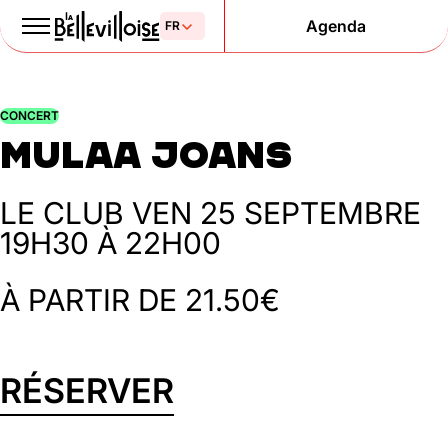
Agenda
Le Paris
CONCERT
de la liberté
MULAA JOANS
depuis 1877
LE CLUB
VEN 25 SEPTEMBRE
19H30 À 22H00
À PARTIR DE 21.50€
RÉSERVER
Mentions légales
Politique de confidentialité
Cookies