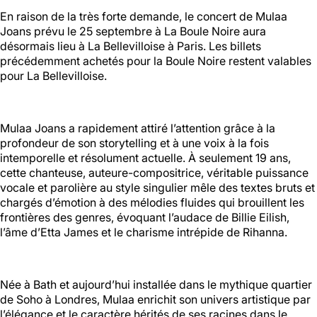
En raison de la très forte demande, le concert de Mulaa
Joans prévu le 25 septembre à La Boule Noire aura
Halle aux
désormais lieu à La Bellevilloise à Paris. Les billets
Oliviers🍴
précédemment achetés pour la Boule Noire restent valables
pour La Bellevilloise.
Jeu, Ven, Sam : 19h00 - 01h00
Dim : 11h30 - 16h00
Lun, Mar, Mer : Fermé
Mulaa Joans a rapidement attiré l’attention grâce à la
Voir la carte
profondeur de son storytelling et à une voix à la fois
Réserver une table
intemporelle et résolument actuelle. À seulement 19 ans,
En savoir plus
cette chanteuse, auteure-compositrice, véritable puissance
vocale et parolière au style singulier mêle des textes bruts et
chargés d’émotion à des mélodies fluides qui brouillent les
frontières des genres, évoquant l’audace de Billie Eilish,
Le Toit
l’âme d’Etta James et le charisme intrépide de Rihanna.
Lun, Mar, Mer, Jeu, Ven : 17h -
00h00
Née à Bath et aujourd’hui installée dans le mythique quartier
Sam, Dim : 15h00 - 00h00
de Soho à Londres, Mulaa enrichit son univers artistique par
l’élégance et le caractère hérités de ses racines dans le
Voir la carte