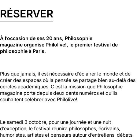
RÉSERVER
Halle aux
Oliviers🍴
À l’occasion de ses 20 ans, Philosophie
Jeu, Ven, Sam : 19h00 - 01h00
magazine organise Philolive!, le premier festival de
Dim : 11h30 - 16h00
Lun, Mar, Mer : Fermé
philosophie à Paris.
Voir la carte
Réserver une table
En savoir plus
Plus que jamais, il est nécessaire d’éclairer le monde et de
créer des espaces où la pensée se partage bien au-delà des
cercles académiques. C’est la mission que Philosophie
magazine porte depuis deux cents numéros et qu’ils
Le Toit
souhaitent célébrer avec Philolive!
Lun, Mar, Mer, Jeu, Ven : 17h -
00h00
Le samedi 3 octobre, pour une journée et une nuit
Sam, Dim : 15h00 - 00h00
d’exception, le festival réunira philosophes, écrivains,
humoristes, artistes et penseurs autour d’entretiens, débats,
Voir la carte