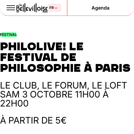
Agenda
Le Paris
FESTIVAL
de la liberté
Philolive! Le
depuis 1877
festival de
philosophie à Paris
LE CLUB, LE FORUM, LE LOFT
SAM 3 OCTOBRE
11H00 À
22H00
Mentions légales
Politique de confidentialité
Cookies
À PARTIR DE 5€