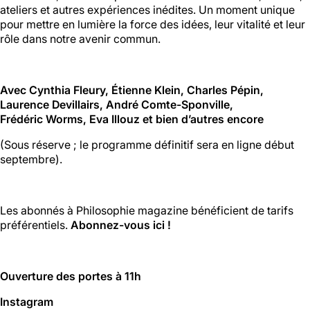
ateliers et autres expériences inédites. Un moment unique
01 46 36 07 07
En savoir plus
pour mettre en lumière la force des idées, leur vitalité et leur
rôle dans notre avenir commun.
88
Avec Cynthia Fleury, Étienne Klein, Charles Pépin,
Ménilmontant
Laurence Devillairs, André Comte-Sponville,
Frédéric Worms, Eva Illouz et bien d’autres encore
Mer, Jeu : 17h - 22h00
Ven : 17h - 23h00
(Sous réserve ; le programme définitif sera en ligne début
Sam : 15h00 - 23h00
septembre).
Dim : 15h00 - 22h00
Lun, Mar : Fermé
Du Mercredi au Dimanche
Les abonnés à Philosophie magazine bénéficient de tarifs
Nous suivre
préférentiels.
Abonnez-vous ici !
En savoir plus
Ouverture des portes à 11h
Instagram