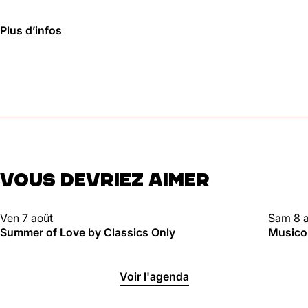
01 46 36 07 07
En savoir plus
Plus d’infos
88
Ménilmontant
Mer, Jeu : 17h - 22h00
Ven : 17h - 23h00
Sam : 15h00 - 23h00
Dim : 15h00 - 22h00
Lun, Mar : Fermé
VOUS DEVRIEZ AIMER
Du Mercredi au Dimanche
Nous suivre
CLUBBING
CLUBBI
Ven 7 août
Sam 8 
En savoir plus
Summer of Love by Classics Only
Musico
Voir l'agenda