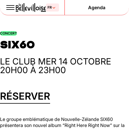
Agenda
Le Paris
CONCERT
de la liberté
SIX60
depuis 1877
LE CLUB
MER 14 OCTOBRE
20H00 À 23H00
RÉSERVER
Mentions légales
Politique de confidentialité
Cookies
Le groupe emblématique de Nouvelle-Zélande SIX60
présentera son nouvel album “Right Here Right Now” sur la