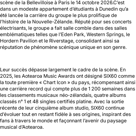
scène de la Bellevilloise à Paris le 14 octobre 2026.C’est
dans un modeste appartement d’étudiants à Dunedin qu’a
été lancée la carrière du groupe le plus prolifique de
Halle aux
l’histoire de la Nouvelle-Zélande. Réputé pour ses concerts
Oliviers🍴
électrisants, le groupe a fait salle comble dans des salles
emblématiques telles que l’Eden Park, Western Springs, le
Jeu, Ven, Sam : 19h00 - 01h00
Hordern Pavilion et le Riverstage, consolidant ainsi sa
Dim : 11h30 - 16h00
réputation de phénomène scénique unique en son genre.
Lun, Mar, Mer : Fermé
Voir la carte
Réserver une table
Leur succès dépasse largement le cadre de la scène. En
En savoir plus
2025, les Aotearoa Music Awards ont désigné SIX60 comme
la toute première « Chart Icon » du pays, récompensant ainsi
une carrière record qui compte plus de 1 200 semaines dans
les classements musicaux néo-zélandais, quatre albums
Le Toit
classés n° 1 et 48 singles certifiés platine. Avec la sortie
récente de leur cinquième album studio, SIX60 continue
Lun, Mar, Mer, Jeu, Ven : 17h -
d’évoluer tout en restant fidèle à ses origines, inspirant des
00h00
fans à travers le monde et façonnant l’avenir du paysage
Sam, Dim : 15h00 - 00h00
musical d’Aotearoa.
Voir la carte