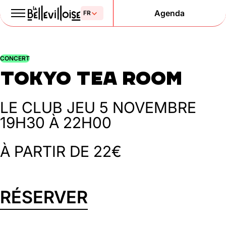
Agenda
Le Paris
CONCERT
de la liberté
Tokyo Tea Room
depuis 1877
LE CLUB
JEU 5 NOVEMBRE
19H30 À 22H00
À PARTIR DE 22€
RÉSERVER
Mentions légales
Politique de confidentialité
Cookies