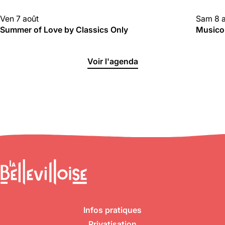
CLUBBING
CLUBBI
Ven 7 août
Sam 8 
Summer of Love by Classics Only
Musico
Voir l'agenda
Infos pratiques
Privatisation