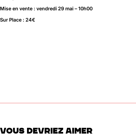
01 46 36 07 07
Mise en vente : vendredi 29 mai – 10h00
En savoir plus
Sur Place : 24€
88
Ménilmontant
Mer, Jeu : 17h - 22h00
Ven : 17h - 23h00
Sam : 15h00 - 23h00
Dim : 15h00 - 22h00
Lun, Mar : Fermé
Du Mercredi au Dimanche
Nous suivre
En savoir plus
VOUS DEVRIEZ AIMER