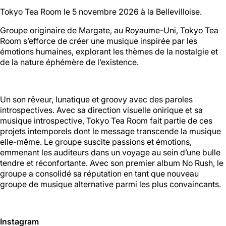
Tokyo Tea Room le 5 novembre 2026 à la Bellevilloise.
Halle aux
Groupe originaire de Margate, au Royaume-Uni, Tokyo Tea
Oliviers🍴
Room s’efforce de créer une musique inspirée par les
émotions humaines, explorant les thèmes de la nostalgie et
de la nature éphémère de l’existence.
Jeu, Ven, Sam : 19h00 - 01h00
Dim : 11h30 - 16h00
Lun, Mar, Mer : Fermé
Un son rêveur, lunatique et groovy avec des paroles
Voir la carte
introspectives. Avec sa direction visuelle onirique et sa
Réserver une table
En savoir plus
musique introspective, Tokyo Tea Room fait partie de ces
projets intemporels dont le message transcende la musique
elle-même. Le groupe suscite passions et émotions,
emmenant les auditeurs dans un voyage au sein d’une bulle
Le Toit
tendre et réconfortante. Avec son premier album No Rush, le
groupe a consolidé sa réputation en tant que nouveau
groupe de musique alternative parmi les plus convaincants.
Lun, Mar, Mer, Jeu, Ven : 17h -
00h00
Sam, Dim : 15h00 - 00h00
Instagram
Voir la carte