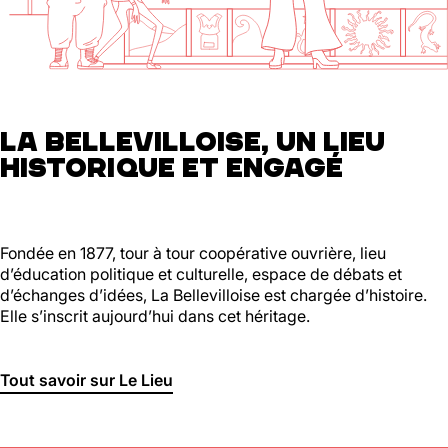
01 46 36 07 07
En savoir plus
88
Ménilmontant
LA BELLEVILLOISE, UN LIEU
HISTORIQUE ET ENGAGÉ
Mer, Jeu : 17h - 22h00
Ven : 17h - 23h00
Sam : 15h00 - 23h00
Dim : 15h00 - 22h00
Lun, Mar : Fermé
Fondée en 1877, tour à tour coopérative ouvrière, lieu
d’éducation politique et culturelle, espace de débats et
Du Mercredi au Dimanche
d’échanges d’idées, La Bellevilloise est chargée d’histoire.
Nous suivre
Elle s’inscrit aujourd’hui dans cet héritage.
En savoir plus
Tout savoir sur Le Lieu