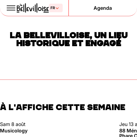
Agenda
Le Paris
LA BELLEVILLOISE, UN LIEU
de la liberté
HISTORIQUE ET ENGAGÉ
depuis 1877
À L'AFFICHE CETTE SEMAINE
Mentions légales
Politique de confidentialité
Cookies
CLUBBING
88 MÉN
Sam 8 août
Jeu 13 
Musicology
88 Méni
Phare C