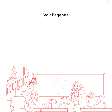
Halle aux
Voir l'agenda
Oliviers🍴
Jeu, Ven, Sam : 19h00 - 01h00
Dim : 11h30 - 16h00
Lun, Mar, Mer : Fermé
Voir la carte
Réserver une table
En savoir plus
Le Toit
Lun, Mar, Mer, Jeu, Ven : 17h -
00h00
Sam, Dim : 15h00 - 00h00
Voir la carte