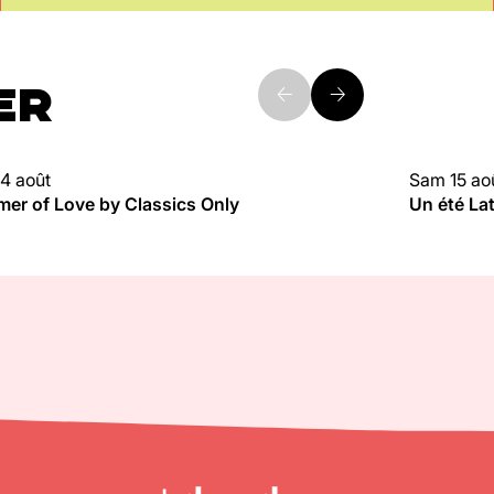
ER
4 août
Sam 15 ao
UBBING
CLUBBIN
er of Love by Classics Only
Un été La