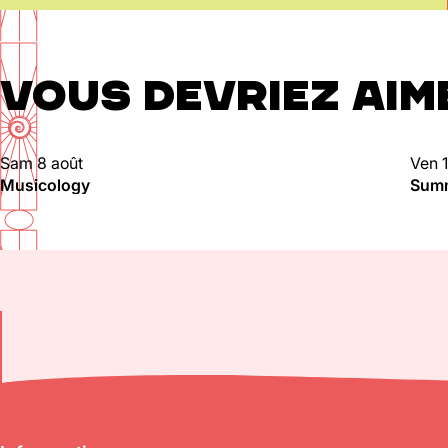
VOUS DEVRIEZ AIM
Sam 8 août
Ven 1
CLUBBING
CL
Musicology
Summ