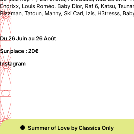
Sam : 15h00 - 23h00
Endrixx, Louis Roméo, Baby Dior, Raf 6, Katsu, Tsun
Dim : 15h00 - 22h00
Bizzman, Tatoun, Manny, Ski Carl, Izis, H3tresss, Bab
Lun, Mar : Fermé
Du Mercredi au Dimanche
Du 26 Juin au 26 Août
Nous suivre
Sur place : 20€
Instagram
Summer of Love by Classics Only