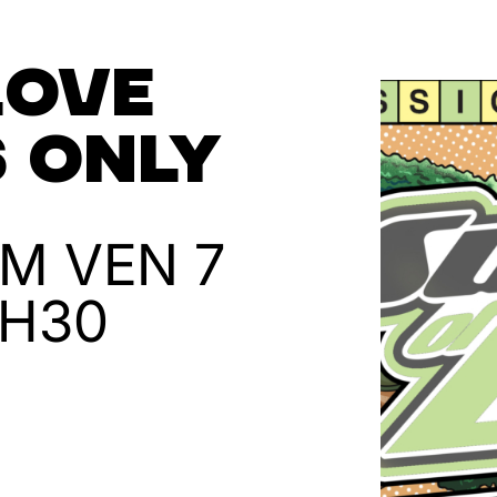
Love
 Only
UM
VEN 7
5H30