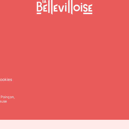
ookies
, Poinçon,
leuse