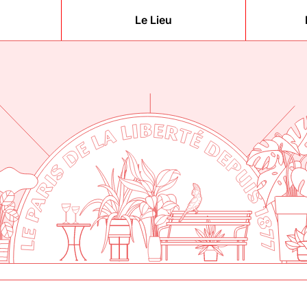
Le Lieu
berté
877