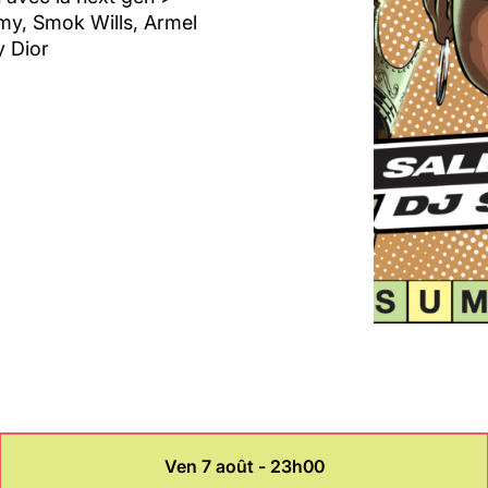
amy, Smok Wills, Armel
y Dior
Ven 7 août - 23h00