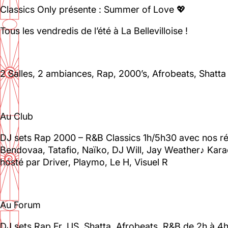
Classics Only présente : Summer of Love 💖
Tous les vendredis de l’été à La Bellevilloise !
Le Toit
2 Salles, 2 ambiances, Rap, 2000’s, Afrobeats, Shatta
Lun, Mar, Mer, Jeu, Ven : 17h - 00h00
Sam, Dim : 15h00 - 00h00
Voir la carte
Au Club
01 46 36 07 07
DJ sets Rap 2000 – R&B Classics 1h/5h30 avec nos rés
Bendovaa, Tatafio, Naïko, DJ Will, Jay Weather♪ Kara
hosté par Driver, Playmo, Le H, Visuel R
88 Ménilmontant
Au Forum
Mer, Jeu : 17h - 22h00
Ven : 17h - 23h00
DJ sets Rap Fr, US, Shatta, Afrobeats, R&B de 2h à 4h