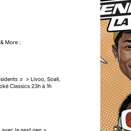
 & More :
idents ♬ > Livoo, Soall,
oké Classics 23h à 1h
 avec la next gen >