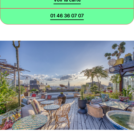
01 46 36 07 07
Halle aux
Oliviers🍴
Jeu, Ven, Sam : 19h00 - 01h00
Dim : 11h30 - 16h00
Lun, Mar, Mer : Fermé
Voir la carte
Réserver une table
En savoir plus
Le Toit
Lun, Mar, Mer, Jeu, Ven : 17h -
00h00
Sam, Dim : 15h00 - 00h00
Voir la carte