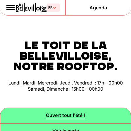
Agenda
Le Paris
de la liberté
Le Toit de la
depuis 1877
Bellevilloise,
notre rooftop.
Lundi, Mardi, Mercredi, Jeudi, Vendredi : 17h - 00h00
Samedi, Dimanche : 15h00 - 00h00
Mentions légales
Politique de confidentialité
Cookies
Ouvert tout l'été !
Voir la carte