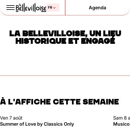
Agenda
Le Paris
LA BELLEVILLOISE, UN LIEU
de la liberté
HISTORIQUE ET ENGAGÉ
depuis 1877
À L'AFFICHE CETTE SEMAINE
Mentions légales
Politique de confidentialité
Cookies
CLUBBING
CLUBBI
Ven 7 août
Sam 8 
Summer of Love by Classics Only
Musico