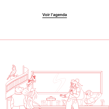
Halle aux
Voir l'agenda
Oliviers🍴
Jeu, Ven, Sam : 19h00 - 01h00
Dim : 11h30 - 16h00
Lun, Mar, Mer : Fermé
Voir la carte
Réserver une table
En savoir plus
Le Toit
Lun, Mar, Mer, Jeu, Ven : 17h -
00h00
Sam, Dim : 15h00 - 00h00
Voir la carte