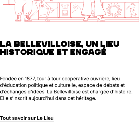
01 46 36 07 07
En savoir plus
88
Ménilmontant
LA BELLEVILLOISE, UN LIEU
HISTORIQUE ET ENGAGÉ
Mer, Jeu : 17h - 22h00
Ven : 17h - 23h00
Sam : 15h00 - 23h00
Dim : 15h00 - 22h00
Lun, Mar : Fermé
Fondée en 1877, tour à tour coopérative ouvrière, lieu
d’éducation politique et culturelle, espace de débats et
Du Mercredi au Dimanche
d’échanges d’idées, La Bellevilloise est chargée d’histoire.
Nous suivre
Elle s’inscrit aujourd’hui dans cet héritage.
En savoir plus
Tout savoir sur Le Lieu