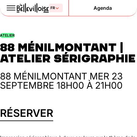
Agenda
Le Paris
ATELIER
de la liberté
88 MÉNILMONTANT |
depuis 1877
ATELIER SÉRIGRAPHIE
88 MÉNILMONTANT
MER 23
SEPTEMBRE
18H00 À 21H00
RÉSERVER
Mentions légales
Politique de confidentialité
Cookies