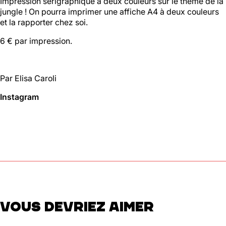
Impression sérigraphique à deux couleurs sur le thème de la
jungle ! On pourra imprimer une affiche A4 à deux couleurs
et la rapporter chez soi.
Halle aux
Oliviers🍴
6 € par impression.
Jeu, Ven, Sam : 19h00 - 01h00
Dim : 11h30 - 16h00
Par Elisa Caroli
Lun, Mar, Mer : Fermé
Instagram
Voir la carte
Réserver une table
En savoir plus
Le Toit
Lun, Mar, Mer, Jeu, Ven : 17h -
00h00
VOUS DEVRIEZ AIMER
Sam, Dim : 15h00 - 00h00
Voir la carte