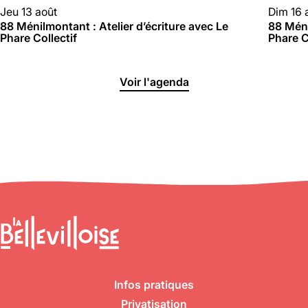
01 46 36 07 07
88 MÉNILMONTANT
88 MÉN
Jeu 13 août
Dim 16 
En savoir plus
88 Ménilmontant : Atelier d’écriture avec Le
88 Méni
Phare Collectif
Phare C
88
Voir l'agenda
Ménilmontant
Mer, Jeu : 17h - 22h00
Ven : 17h - 23h00
Sam : 15h00 - 23h00
Dim : 15h00 - 22h00
Lun, Mar : Fermé
Du Mercredi au Dimanche
Nous suivre
En savoir plus
Infos pratiques
Privatisation