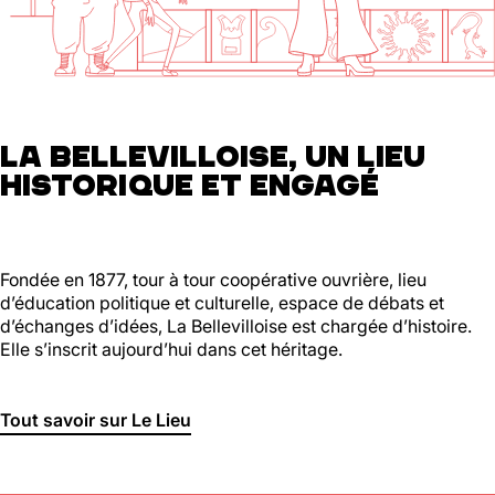
01 46 36 07 07
En savoir plus
88
Ménilmontant
LA BELLEVILLOISE, UN LIEU
HISTORIQUE ET ENGAGÉ
Mer, Jeu : 17h - 22h00
Ven : 17h - 23h00
Sam : 15h00 - 23h00
Dim : 15h00 - 22h00
Lun, Mar : Fermé
Fondée en 1877, tour à tour coopérative ouvrière, lieu
d’éducation politique et culturelle, espace de débats et
Du Mercredi au Dimanche
d’échanges d’idées, La Bellevilloise est chargée d’histoire.
Nous suivre
Elle s’inscrit aujourd’hui dans cet héritage.
En savoir plus
Tout savoir sur Le Lieu