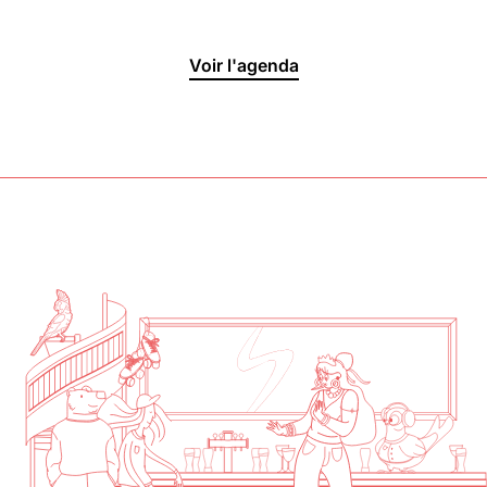
Halle aux
Voir l'agenda
Oliviers🍴
Jeu, Ven, Sam : 19h00 - 01h00
Dim : 11h30 - 16h00
Lun, Mar, Mer : Fermé
Voir la carte
Réserver une table
En savoir plus
Le Toit
Lun, Mar, Mer, Jeu, Ven : 17h -
00h00
Sam, Dim : 15h00 - 00h00
Voir la carte