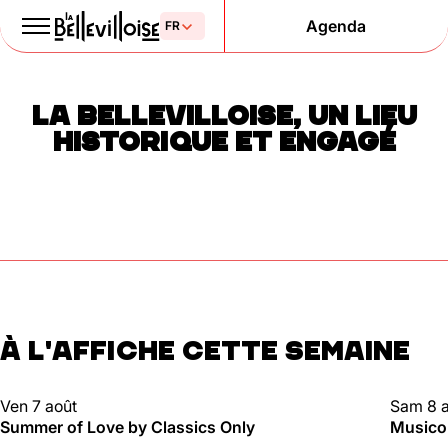
Agenda
Le Paris
LA BELLEVILLOISE, UN LIEU
de la liberté
HISTORIQUE ET ENGAGÉ
depuis 1877
À L'AFFICHE CETTE SEMAINE
Mentions légales
Politique de confidentialité
Cookies
CLUBBING
CLUBBI
Ven 7 août
Sam 8 
Summer of Love by Classics Only
Musico