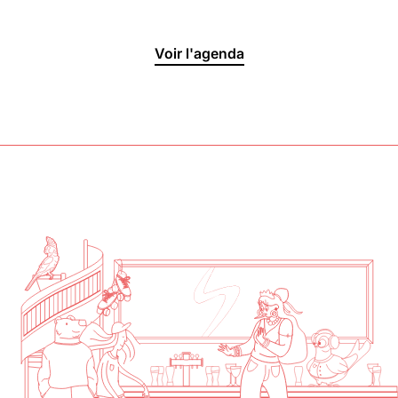
Halle aux
Voir l'agenda
Oliviers🍴
Jeu, Ven, Sam : 19h00 - 01h00
Dim : 11h30 - 16h00
Lun, Mar, Mer : Fermé
Voir la carte
Réserver une table
En savoir plus
Le Toit
Lun, Mar, Mer, Jeu, Ven : 17h -
00h00
Sam, Dim : 15h00 - 00h00
Voir la carte