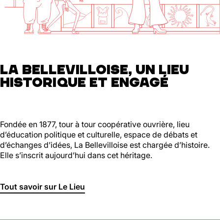
01 46 36 07 07
En savoir plus
88
Ménilmontant
LA BELLEVILLOISE, UN LIEU
HISTORIQUE ET ENGAGÉ
Mer, Jeu : 17h - 22h00
Ven : 17h - 23h00
Sam : 15h00 - 23h00
Dim : 15h00 - 22h00
Lun, Mar : Fermé
Fondée en 1877, tour à tour coopérative ouvrière, lieu
d’éducation politique et culturelle, espace de débats et
Du Mercredi au Dimanche
d’échanges d’idées, La Bellevilloise est chargée d’histoire.
Nous suivre
Elle s’inscrit aujourd’hui dans cet héritage.
En savoir plus
Tout savoir sur Le Lieu