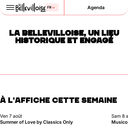
Agenda
Le Paris
LA BELLEVILLOISE, UN LIEU
de la liberté
HISTORIQUE ET ENGAGÉ
depuis 1877
À L'AFFICHE CETTE SEMAINE
Mentions légales
Politique de confidentialité
Cookies
CLUBBING
CLUBBI
Ven 7 août
Sam 8 
Summer of Love by Classics Only
Musico