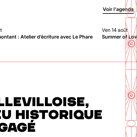
Voir l'agenda
t
Ven 14 août
LMONTANT
CLUBBING
ntant : Atelier d’écriture avec Le Phare
Summer of Love
En savoir plus
LLEVILLOISE,
EU HISTORIQUE
NGAGÉ