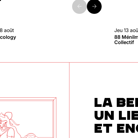
8 août
Jeu 13 aoû
UBBING
88 MÉNI
cology
88 Ménilmo
Collectif
LA BE
UN LI
ET E