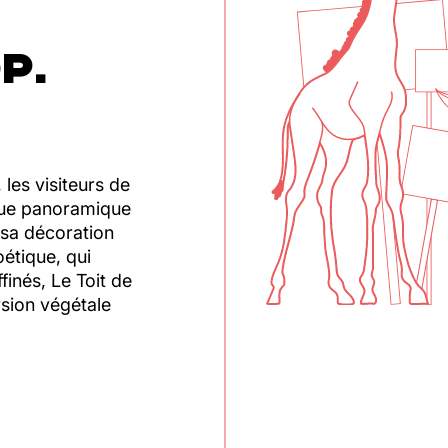
P.
les visiteurs de
 vue panoramique
 sa décoration
étique, qui
finés, Le Toit de
rsion végétale