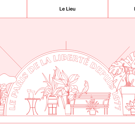
Le Lieu
berté
877