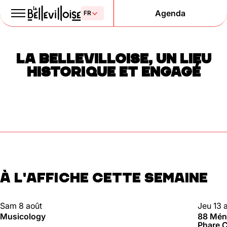
Agenda
Le Paris
LA BELLEVILLOISE, UN LIEU
de la liberté
HISTORIQUE ET ENGAGÉ
depuis 1877
À L'AFFICHE CETTE SEMAINE
Mentions légales
Politique de confidentialité
Cookies
CLUBBING
88 MÉN
Sam 8 août
Jeu 13 
Musicology
88 Méni
Phare C