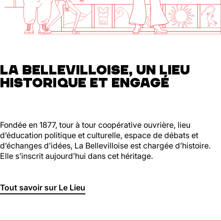
01 46 36 07 07
En savoir plus
88
Ménilmontant
LA BELLEVILLOISE, UN LIEU
HISTORIQUE ET ENGAGÉ
Mer, Jeu : 17h - 22h00
Ven : 17h - 23h00
Sam : 15h00 - 23h00
Dim : 15h00 - 22h00
Lun, Mar : Fermé
Fondée en 1877, tour à tour coopérative ouvrière, lieu
d’éducation politique et culturelle, espace de débats et
Du Mercredi au Dimanche
d’échanges d’idées, La Bellevilloise est chargée d’histoire.
Nous suivre
Elle s’inscrit aujourd’hui dans cet héritage.
En savoir plus
Tout savoir sur Le Lieu