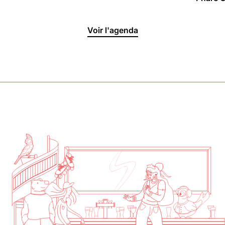
Halle aux
Voir l'agenda
Oliviers🍴
Jeu, Ven, Sam : 19h00 - 01h00
Dim : 11h30 - 16h00
Lun, Mar, Mer : Fermé
Voir la carte
Réserver une table
En savoir plus
Le Toit
Lun, Mar, Mer, Jeu, Ven : 17h -
00h00
Sam, Dim : 15h00 - 00h00
Voir la carte